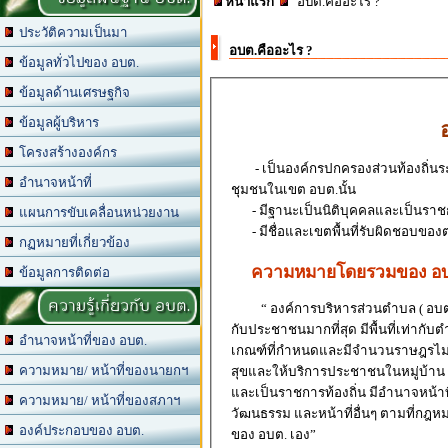
หน้าแรก
อบต.คืออะไร ?
ประวัติความเป็นมา
อบต.คืออะไร ?
ข้อมูลทั่วไปของ อบต.
ข้อมูลด้านเศรษฐกิจ
ข้อมูลผู้บริหาร
อ
โครงสร้างองค์กร
- เป็นองค์กรปกครองส่วนท้องถิ่นร
อำนาจหน้าที่
ชุมชนในเขต อบต.นั้น
- มีฐานะเป็นนิติบุคคลและเป็นราชก
แผนการขับเคลื่อนหน่วยงาน
- มีชื่อและเขตพื้นที่รับผิดชอบข
กฏหมายที่เกี่ยวข้อง
ความหมายโดยรวมของ อ
ข้อมูลการติดต่อ
ความรู้เกี่ยวกับ อบต.
“ องค์การบริหารส่วนตำบล ( อบต.) ค
กับประชาชนมากที่สุด มีพื้นที่เท่าก
อำนาจหน้าที่ของ อบต.
เกณฑ์ที่กำหนดและมีจำนวนราษฎรไม่น้อ
ความหมาย/ หน้าที่ของนายกฯ
สุขและให้บริการประชาชนในหมู่บ้าน
และเป็นราชการท้องถิ่น มีอำนาจหน้า
ความหมาย/ หน้าที่ของสภาฯ
วัฒนธรรม และหน้าที่อื่นๆ ตามที่กฎ
องค์ประกอบของ อบต.
ของ อบต. เอง”